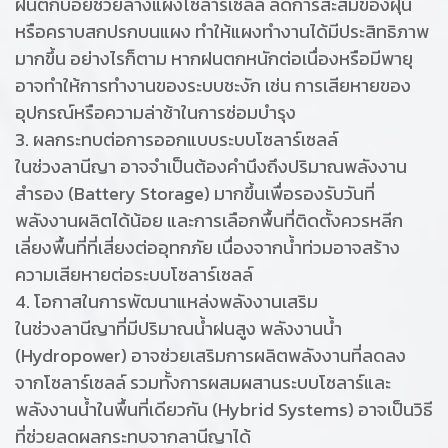
ฝนตกบ่อยช่วยล้างแผงโซลาร์เซลล์ ลดการสะสมของฝุ่น
หรือคราบสกปรกบนแผง ทำให้แผงทำงานได้มีประสิทธิภาพ
มากขึ้น อย่างไรก็ตาม หากฝนตกหนักต่อเนื่องหรือมีพายุ
อาจทำให้การทำงานของระบบชะงัก เช่น การเสียหายของ
อุปกรณ์หรือความล่าช้าในการซ่อมบำรุง
3. ผลกระทบต่อการออกแบบระบบโซลาร์เซลล์
ในช่วงลานีญา อาจจำเป็นต้องคำนึงถึงปริมาณพลังงาน
สำรอง (Battery Storage) มากขึ้นเพื่อรองรับวันที่
พลังงานผลิตได้น้อย และการเลือกพื้นที่ติดตั้งควรหลีก
เลี่ยงพื้นที่ที่เสี่ยงต่ออุทกภัย เนื่องจากน้ำท่วมอาจสร้าง
ความเสียหายต่อระบบโซลาร์เซลล์
4. โอกาสในการพัฒนาแหล่งพลังงานเสริม
ในช่วงลานีญาที่มีปริมาณน้ำฝนสูง พลังงานน้ำ
(Hydropower) อาจช่วยเสริมการผลิตพลังงานที่ลดลง
จากโซลาร์เซลล์ รวมทั้งการผสมผสานระบบโซลาร์และ
พลังงานน้ำในพื้นที่เดียวกัน (Hybrid Systems) อาจเป็นวิธี
ที่ช่วยลดผลกระทบจากลานีญาได้