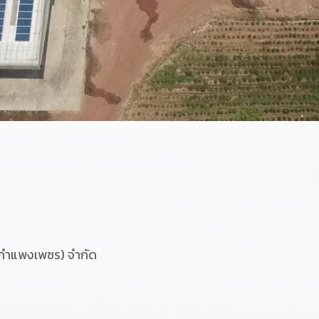
 (กำแพงเพชร) จำกัด